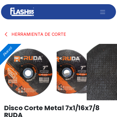
Ir al contenido
HERRAMIENTA DE CORTE
¡Nuevo!
¡Nuevo!
¡Nuevo!
¡Nuevo!
Disco Corte Metal 7x1/16x7/8
RUDA